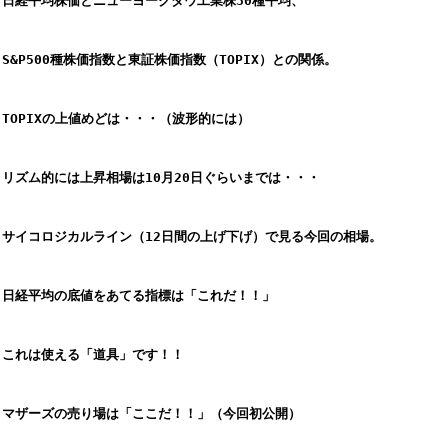
日経平均株価とニューヨークダウ工業株30種平均、
S&P500種株価指数と東証株価指数（TOPIX）との関係。
TOPIXの上値めどは・・・（波形的には）
リズム的には上昇相場は10月20日ぐらいまでは・・・
サイコロジカルライン（12日間の上げ下げ）で見る今回の相場。
日経平均の底値をあてる指標は「これだ！！」
これは使える「道具」です！！
マザーズの売り場は「ここだ！！」（今回初公開）